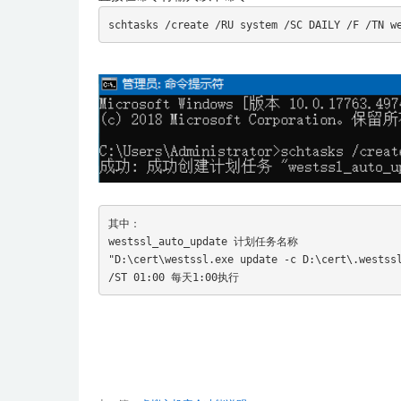
schtasks /create /RU system /SC DAILY /F /TN w
其中：

westssl_auto_update 计划任务名称

"D:\cert\westssl.exe update -c D:\cert\.wes
/ST 01:00 每天1:00执行