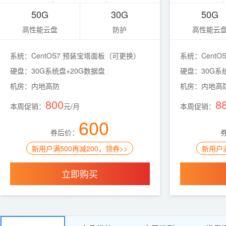
50G
30G
50G
高性能云盘
防护
高性能云
系统：CentOS7 预装宝塔面板（可更换）
系统：Cent
硬盘：30G系统盘+20G数据盘
硬盘：30G系
机房：内地高防
机房：内地高
800
8
本周促销：
元/月
本周促销：
600
券后价：
新用户满500再减200，领券>>
新用户满
立即购买