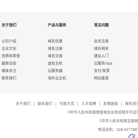
关于我们
产品与服务
常见问题
什么是DDoS/CC攻击？
10G
有效抵御所有各类基于网络层、传输层及应用层的
信、移
Distributed Denial of Service即分布式拒绝服务。攻击
公司介绍
域名优惠
会员注册
99.99%。
为需要
成倍地提高拒绝服务攻击的威力。CC攻击是DDoS（分布式拒绝服务）
企业文化
域名注册
域名相关
医院、
叫：cc(ChallengeCollapsar)。
资质和荣誉
域名交易
建站入门
最新动态
虚拟主机
云服务/Vps
有效解决大批量网络僵尸攻击引起的服务器CPU1
DDoS高防是什么？有什么优势？
媒体关注
云服务器
支付/发票
假人攻击等效果极佳。
联系我们
海外云主机
网站备案
DDoS高防主要针对西部数码云主机、vps在遭受大流量的DDoS/C
过配置DDoS高防，将恶意攻击流量进行清洗过滤，从而保障主机稳定可
优势：
有效抵御各类基于网络层、传输层及应用层的DDoS攻击。
DDoS高防性能弹性购买，支持月付、季付、年
关于我们
|
联系我们
|
付款方式
|
人才招聘
|
友情链接
|
域名资
针对交易类、加密类、七层应用、智能终端、在线业务攻击精准防护，使
行任何调整，整个过程服务无中断。
《中华人民共和国增值电信业务经营许可证》编号：B
全自动检测和攻击策略匹配，实时防护，清洗服务可用性99.99%
《中华人民共和国互联网域
操作简单，一键开启高防防护，用户无需新增任何物理设备，秒级生效。
电话总机：028-627788
弹性选购方案，可按月、年按需购买。
价格行业中更低，西部数码为用户提供更经济的D