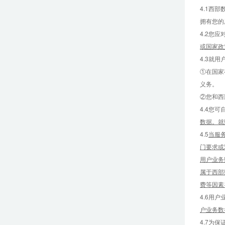
4.1西
拥有您的
4.2您
或国家政
4.3就
①在国家
义务。
②您和西
4.4您
数据。就
4.5
当服
门要求或
用户业务
属于西部
费等因素
4.6用
户业务数
4.7为