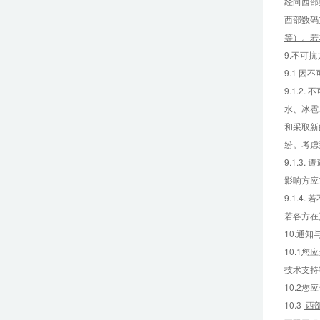
经向西部
西部数码
等）。若
9.不可抗
9.1 
9.1.
水、冰雹
和采取新
纷。考虑
9.1.
影响方应
9.1.
若各方在
10.通知
10.1
您应
技术支持
10.2
10.3
西