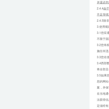
并退还您
2.4.4
由
不足等情
2.4.
3.使用规
3.1您
不限于国
3.2您
施任何违
3.3您
3.4西
将全部且
3.5如
您的网站
案，并保
在当地通
法获得信
定须经有