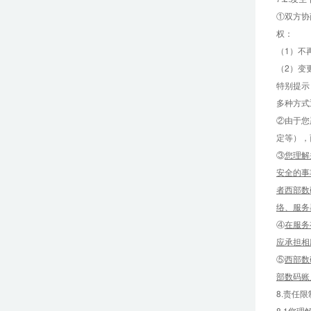
①双方协
权：
（1）不
（2）变
特别提示
多种方式
②由于您
定等），
③
您理解
安全的事
者西部数
络、服务
④
在服务
应承担相
⑤
西部数
部数码账
8.责任限
8.1您