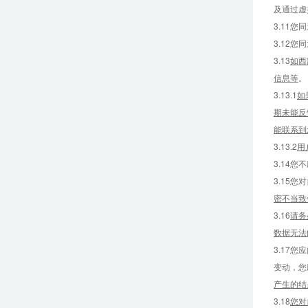
及通过虚
3.11
3.12
3.13
如西
信息等
。
3.13.1
如
期未能反
能联系到
3.13.2
用
3.14
3.15
密不当致
3.16
请务
数据无法
3.17
变动，您
产生的结
3.18
您对