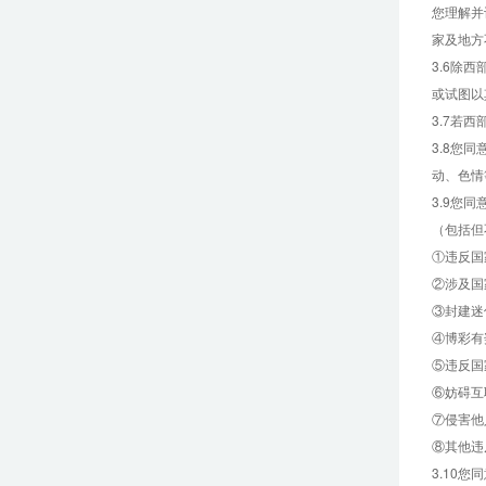
您理解并
家及地方
3.6除
或试图以
3.7若
3.8您
动、色情
3.9您
（包括但
①违反国
②涉及国
③封建迷
④博彩有
⑤违反国
⑥妨碍互
⑦侵害他
⑧其他违
3.10