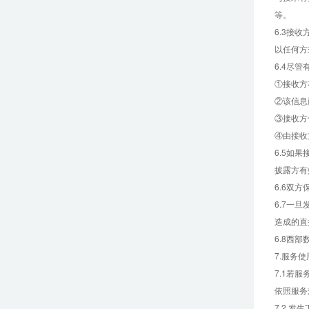
等。
6.3接
以任何方
6.4尽
①接收方
②该信息
③接收方
④由接收
6.5如
披露方有
6.6双
6.7一
造成的直
6.8西
7.服务使
7.1若
依照服务
7.2.