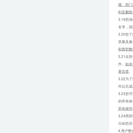
规、部门
利及删除
3.19
名等，国
3.20
质量及服
和西部数
3.21
作。
如未
果负责
。
3.22
作以完成
3.23
的所有操
所有操作
3.24
分由您自
4.用户数