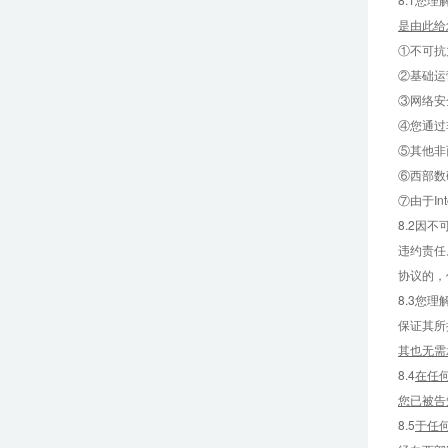
是由此给
①不可抗
②基础运
③网络安
④您通过
⑤其他非
⑥西部数
⑦由于I
8.2因
违约责任
协议的，
8.3您
保证其所
其也无需
8.4
在任
您已被告
8.5
于任