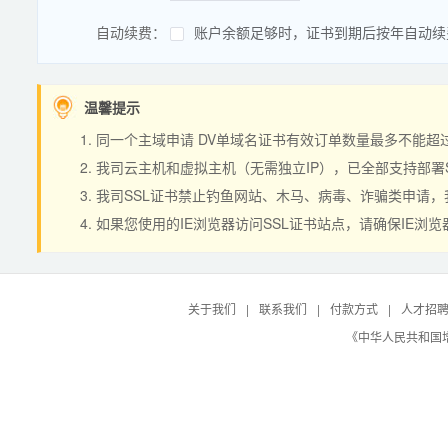
自动续费：
账户余额足够时，证书到期后按年自动续
温馨提示
同一个主域申请 DV单域名证书有效订单数量最多不能超过20个。如：
我司云主机和虚拟主机（无需独立IP），已全部支持部署
我司SSL证书禁止钓鱼网站、木马、病毒、诈骗类申请，
如果您使用的IE浏览器访问SSL证书站点，请确保IE浏览
关于我们
|
联系我们
|
付款方式
|
人才招
《中华人民共和国增值