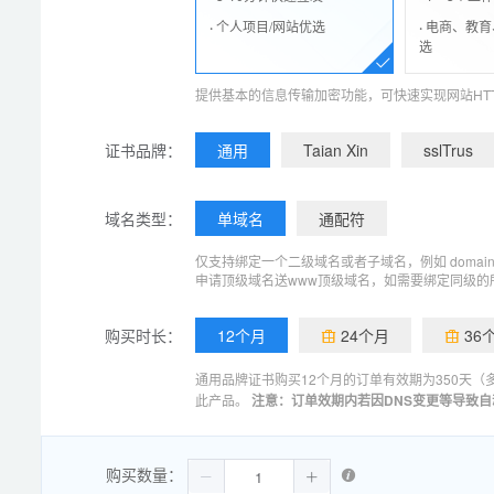
·
个人项目/网站优选
·
电商、教育
选
提供基本的信息传输加密功能，可快速实现网站HTT
证书品牌：
通用
Taian Xin
sslTrus
域名类型：
单域名
通配符
仅支持绑定一个二级域名或者子域名，例如 domain.com、
申请顶级域名送www顶级域名，如需要绑定同级的所有
购买时长：
12个月
24个月
36
通用品牌证书购买12个月的订单有效期为350天
此产品。
注意：订单效期内若因DNS变更等导致
购买数量：