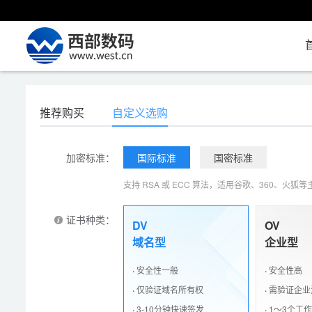
推荐购买
自定义选购
加密标准：
国际标准
国密标准
支持 RSA 或 ECC 算法，适用谷歌、360、
证书种类：
DV
OV
域名型
企业型
·
安全性一般
·
安全性高
·
仅验证域名所有权
·
需验证企业
·
3-10分钟快速签发
·
1～3个工