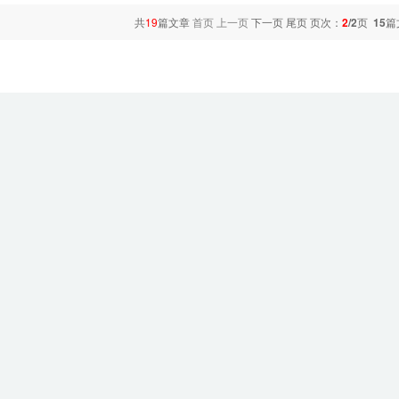
共
19
篇文章
首页
上一页
下一页 尾页 页次：
2
/2
页
15
篇