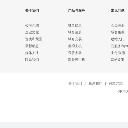
关于我们
产品与服务
常见问题
公司介绍
域名优惠
会员注册
企业文化
域名注册
域名相关
资质和荣誉
域名交易
建站入门
最新动态
虚拟主机
云服务/Vps
媒体关注
云服务器
支付/发票
联系我们
海外云主机
网站备案
关于我们
|
联系我们
|
付款方式
|
《中华人