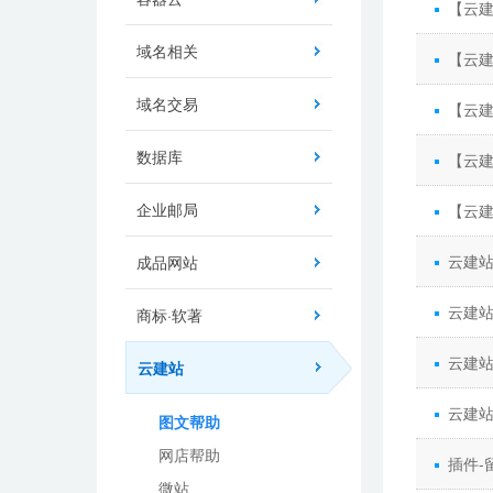
【云
域名相关
【云
域名交易
【云
数据库
【云建
企业邮局
【云建
云建
成品网站
云建站
商标·软著
云建
云建站
云建
图文帮助
网店帮助
插件-
微站