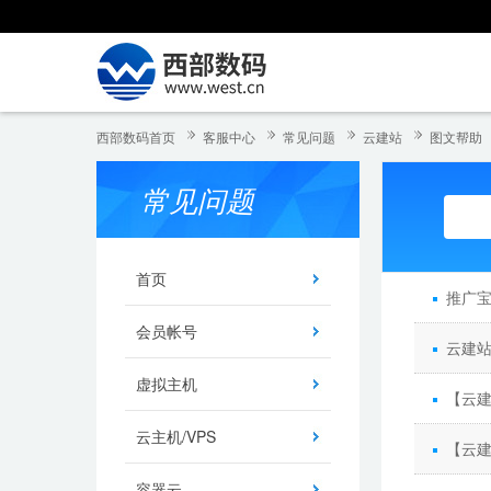
西部数码首页
客服中心
常见问题
云建站
图文帮助
常见问题
首页
推广
会员帐号
云建
虚拟主机
【云建
云主机/VPS
【云
容器云