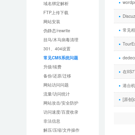
word
域名绑定解析
FTP上传下载
Disc
网站安装
常见程序
伪静态/rewrite
挂马/木马病毒清理
Tou
301、404设置
常见CMS系统问题
ded
升级/续费
在II
备份/还原/迁移
网站访问问题
港台机
流量/访问统计
[原创
网站攻击/安全防护
访问速度/百度收录
非法信息
解压/压缩/文件操作